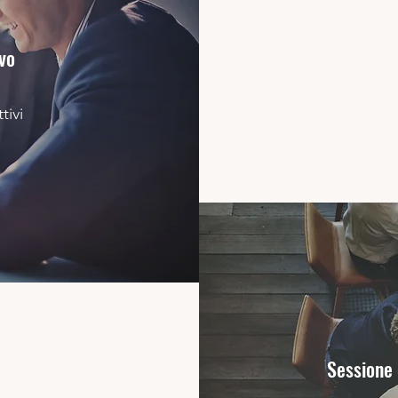
vo
tivi
Sessione 