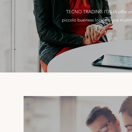
TECNO TRADING ITALIA offre una va
piccolo business locale o una multin