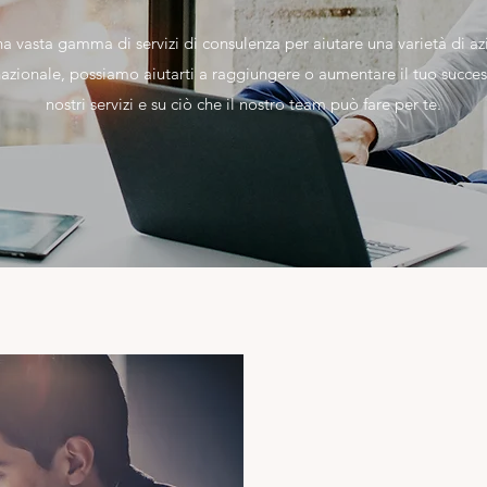
sta gamma di servizi di consulenza per aiutare una varietà di azie
azionale, possiamo aiutarti a raggiungere o aumentare il tuo succes
nostri servizi e su ciò che il nostro team può fare per te.